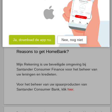
Trouble logging in?
No homebanking?
Reasons to get HomeBank?
Mijn Rekening is uw beveiligde omgeving bij
Santander Consumer Finance voor het beheer van
uw leningen en kredieten.
Voor het beheer van uw spaarproducten van
Santander Consumer Bank, klik
hier
.