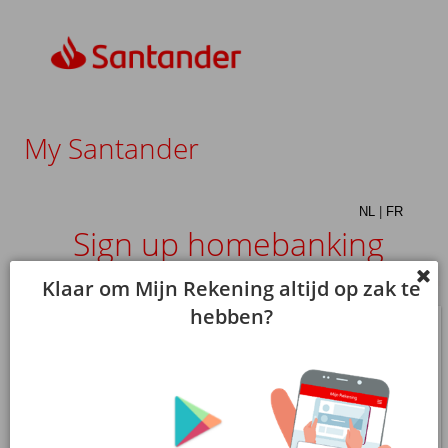
My Santander
NL
|
FR
Sign up homebanking
Username
Password